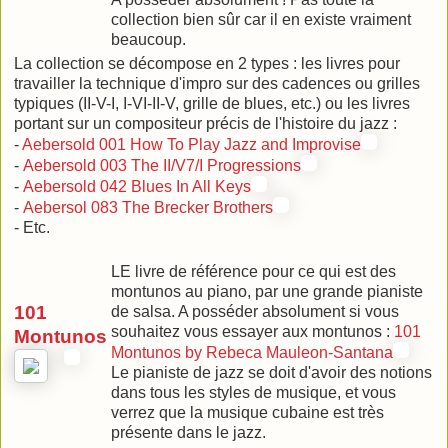
collection bien sûr car il en existe vraiment
beaucoup.
La collection se décompose en 2 types : les livres pour
travailler la technique d'impro sur des cadences ou grilles
typiques (II-V-I, I-VI-II-V, grille de blues, etc.) ou les livres
portant sur un compositeur précis de l'histoire du jazz :
-
Aebersold 001 How To Play Jazz and Improvise
-
Aebersold 003 The II/V7/I Progressions
-
Aebersold 042 Blues In All Keys
-
Aebersol 083 The Brecker Brothers
- Etc.
LE livre de référence pour ce qui est des
montunos au piano, par une grande pianiste
101
de salsa. A posséder absolument si vous
souhaitez vous essayer aux montunos :
101
Montunos
Montunos by Rebeca Mauleon-Santana
Le pianiste de jazz se doit d'avoir des notions
dans tous les styles de musique, et vous
verrez que la musique cubaine est très
présente dans le jazz.