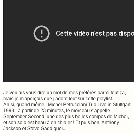
Je voulais vous dire un mot de mes préférés parmi tout ça,
mais je m'aperçois que j'adore tout sur cette playlist.
Ah si, quand même : Michel Petrucciani Trio Live in Stuttgart
1998 - à partir de 23 minutes, le morceau s'appelle
September Second, une des plus belles compos de Michel,
et son solo est beau à en chialer ! Et puis bon, Anthony
Jackson et Steve Gadd quoi....