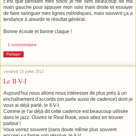
c'est que pendant mes solos je me sers beaucoup de ma
main gauche pour appuyer mon solo main droite et essayer
de faire swinguer mes lignes mélodiques, mais souvent ça a
tendance à alourdir le résultat général.
Bonne écoute et bonne claque !
1 commentaire:
Partager
vendredi 13 juillet 2012
Le II-V-I
Aujourd'hui nous allons nous intéresser de plus près à un
enchaînement d'accords (on parle aussi de
cadence
) dont je
vous ai déjà parlé, le II-V-I.
Comme je l'ai déjà dit cette
cadence
est beaucoup utilisée
dans le jazz. Ouvrez le Real Book, vous allez en trouver
partout !
Vous verrez souvent (sans doute même plus souvent
encore) sa forme non résolue, le II-V.